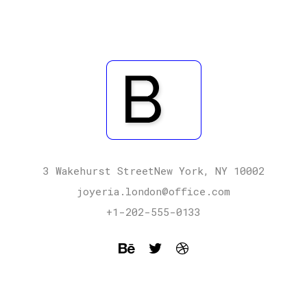
3 Wakehurst StreetNew York, NY 10002
joyeria.london@office.com
+1-202-555-0133